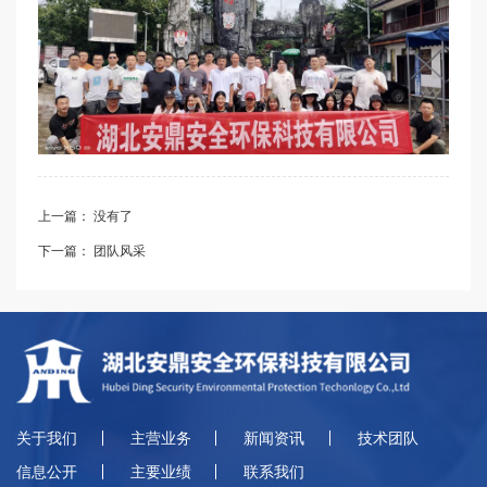
上一篇： 没有了
下一篇： 团队风采
关于我们
主营业务
新闻资讯
技术团队
信息公开
主要业绩
联系我们