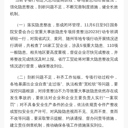
当前专项行动进入总结提高阶段，各地要总结经验做法，
强化隐患整改，剖析问题不足，不断完善制度措施，健全长效
机制。
（一）落实隐患整改，形成闭环管理。11月6日至9日国务
院安委会办公室重大事故隐患专项排查整治2023行动专班调
研组一行，对我省武汉、黄冈、随州等地专项行动开展情况进
行调研，共检查了16家工贸企业，涉及5项重大隐患、110项
一般隐患。相关地区要高度重视，督促企业尽快完成整改，并
将整改完成情况及时上报。省厅工贸处将对重大隐患整改完成
情况进行督查，确保整改到位。
（二）剖析问题不足，补齐工作短板。专项行动过程中，
各地暴露出企业自查“走过场”、执法检查“宽松软”等问题，要
深挖问题根源，对排查整治不力导致重大事故隐患依然存在或
发生事故的，要依法对企业和企业主要负责人实行“一案双
罚”；对不具备安全生产条件的企业，依法依规责令停产整改
或暂扣安全生产许可。对风险隐患视而不见、见而不查、查而
不改等问题，要采取警示提醒、约谈通报、督办问责等措施，
建立责任倒查机制，推动确保各项工作措施落实到位。