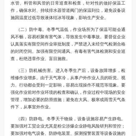
水管、料管和风管的日常巡查和检查，针对性的做好保温工
作，确保水封、持续排水器管道阀门的保温到位，避免设备设
施因温度过低导致液体结冰等现象，影响生产安全。
（二）防中毒。冬季气温低，作业场所为了保温可能会通
风不畅，容易积聚有害气体，导致发生中毒事故。要督促企业
认真落实有限空间作业审批制度，严禁进入未经空气检测合格
的封闭空间。加强有限空间通风、有毒有害气体检测和安全巡
查，杜绝违章作业、盲目施救。
（三）防机械伤害。进入冬季生产后，设备故障增多，检
维修作业增多。由于天气寒冷，从事户外作业人员的听觉、视
力、行动都会受到一定影响，容易出现操作不规范等现象。要
强化作业前对作业环境的检查和确认，作业过程中现场的安全
管理，增加必要的防滑措施；避免在大风、极寒或雨雪天气条
件下，从事室外作业。
（四）防静电。冬季天干物燥，设备设施容易产生静电。
要加强对工贸企业尤其是粉尘涉爆企业静电风险研判和管控；
要加强对电气设备、防静电装置、探测报警装置等设备设施的